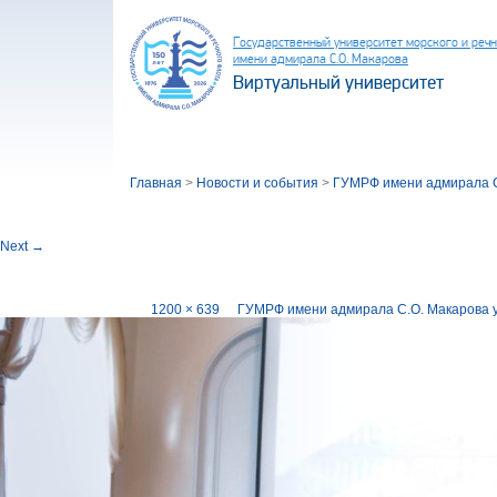
Государственный университет морского и реч
имени адмирала С.О. Макарова
Виртуальный университет
Главная
>
Новости и события
>
ГУМРФ имени адмирала С
Image navigation
Next →
галерея 768678 (4)
Published
18.10.2023
at
1200 × 639
in
ГУМРФ имени адмирала С.О. Макарова у