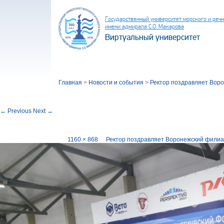
Государственный университет морского и реч
имени адмирала С.О. Макарова
Виртуальный университет
Главная
>
Новости и события
>
Ректор поздравляет Воро
Image navigation
← Previous
Next →
Филиалу ГУМРФ в Воронеже 25 лет (3)
Published
11.07.2024
at
1160 × 868
in
Ректор поздравляет Воронежский филиа