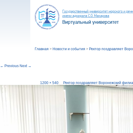
Государственный университет морского и реч
имени адмирала С.О. Макарова
Виртуальный университет
Главная
>
Новости и события
>
Ректор поздравляет Воро
Image navigation
← Previous
Next →
Филиалу ГУМРФ в Воронеже 25 лет (9)
Published
11.07.2024
at
1200 × 540
in
Ректор поздравляет Воронежский филиа