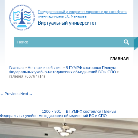
Государственный университет морского и речного флота
имени адмирала С.О. Макарова
Виртуальный университет
ГЛАВНАЯ
Главная
>
Новости и события
>
В ГУМРФ состоялся Пленум
Федеральных учебно-методических объединений ВО и СПО
>
галерея 766767 (14)
Image navigation
← Previous
Next →
галерея 766767 (14)
Published
18.04.2022
at
1200 × 901
in
В ГУМРФ состоялся Пленум
Федеральных учебно-методических объединений ВО и СПО