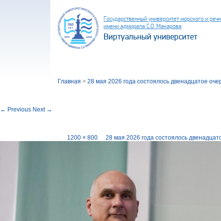
Государственный университет морского и реч
имени адмирала С.О. Макарова
Виртуальный университет
Главная
>
28 мая 2026 года состоялось двенадцатое оче
Image navigation
← Previous
Next →
DSC04458
Published
01.06.2026
at
1200 × 800
in
28 мая 2026 года состоялось двенадцат