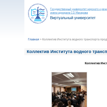
Государственный университет морского и реч
имени адмирала С.О. Макарова
Виртуальный университет
Главная
>
Коллектив Института водного транспорта про
Коллектив Института водного транс
Коллектив Инс