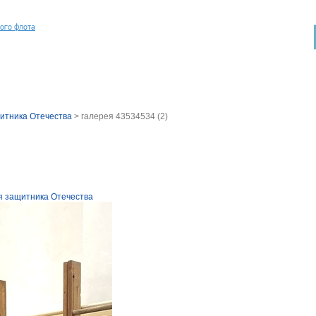
ного флота
итника Отечества
>
галерея 43534534 (2)
я защитника Отечества