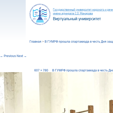
Государственный университет морского и реч
имени адмирала С.О. Макарова
Виртуальный университет
Главная
>
В ГУМРФ прошла спартакиада в честь Дня защ
Image navigation
← Previous
Next →
галерея 43534534 (2)
Published
26.02.2024
at
607 × 780
in
В ГУМРФ прошла спартакиада в честь Дн