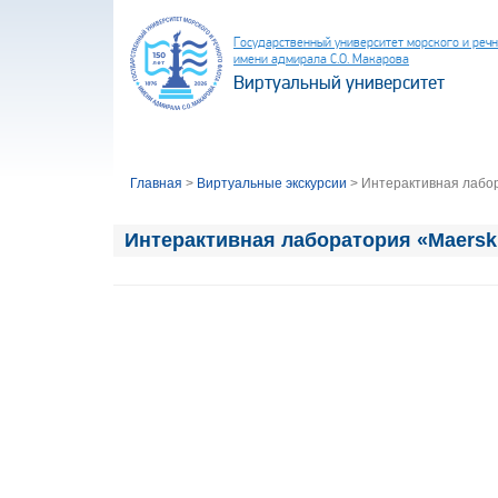
Государственный университет морского и реч
имени адмирала С.О. Макарова
Виртуальный университет
Главная
>
Виртуальные экскурсии
>
Интерактивная лабор
Интерактивная лаборатория «Maersk